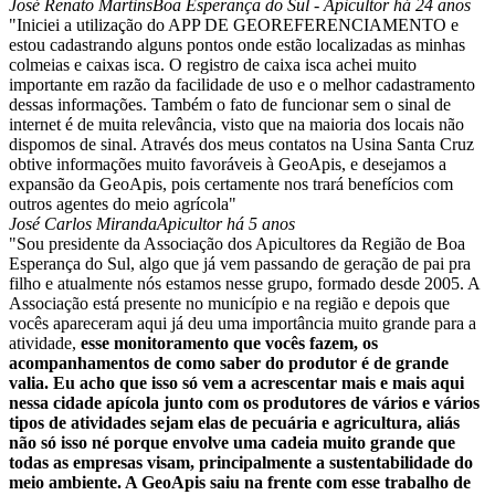
José Renato Martins
Boa Esperança do Sul - Apicultor há 24 anos
"Iniciei a utilização do APP DE GEOREFERENCIAMENTO e
estou cadastrando alguns pontos onde estão localizadas as minhas
colmeias e caixas isca. O registro de caixa isca achei muito
importante em razão da facilidade de uso e o melhor cadastramento
dessas informações. Também o fato de funcionar sem o sinal de
internet é de muita relevância, visto que na maioria dos locais não
dispomos de sinal. Através dos meus contatos na Usina Santa Cruz
obtive informações muito favoráveis à GeoApis, e desejamos a
expansão da GeoApis, pois certamente nos trará benefícios com
outros agentes do meio agrícola"
José Carlos Miranda
Apicultor há 5 anos
"Sou presidente da Associação dos Apicultores da Região de Boa
Esperança do Sul, algo que já vem passando de geração de pai pra
filho e atualmente nós estamos nesse grupo, formado desde 2005. A
Associação está presente no município e na região e depois que
vocês apareceram aqui já deu uma importância muito grande para a
atividade,
esse monitoramento que vocês fazem, os
acompanhamentos de como saber do produtor é de grande
valia. Eu acho que isso só vem a acrescentar mais e mais aqui
nessa cidade apícola junto com os produtores de vários e vários
tipos de atividades sejam elas de pecuária e agricultura, aliás
não só isso né porque envolve uma cadeia muito grande que
todas as empresas visam, principalmente a sustentabilidade do
meio ambiente. A GeoApis saiu na frente com esse trabalho de