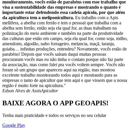
monitoramento, vocês estão de parabéns com esse trabalho que
visa a sustentabilidade das empresas e mostrando o quanto é
importante estar defendendo essa cadeia apícola, por que além
da apicultura tem a meliponicultura.
Eu trabalho com a Apis
mellifera, a abelha com ferrão e tem o pessoal que trabalha com a
abelha sem ferrão, então seja ela qual for, as duas trabalham na
polinização do meio ambiente e também na parte da produtividade
das culturas que estão em campo, seja ela qual for, como soja, milho,
amendoim, algodão, nabo forrageiro, melancia, maçã, laranja,
goiaba… infinitas produções, entendeu? Novamente, vocês estão de
parabéns! Depois que vocês saíram daqui muitas pessoas
procuraram vocês mas eu não tinha o contato porque não faz parte
da associação, mas como falei pra vocês voltem sempre. Vocês não
foram só um grupo que apareceu aqui na região, mas mostrou
excelente trabalho monitorando todos aqui e mostrando para as
empresas o tanto de apicultor que tem aqui e que vissem que a nossa
região é muito forte na apicultura."
Edson Alves de Assis
Apicultor
BAIXE AGORA O APP GEOAPIS!
Tenha mais praticidade e todos os serviços no seu celular
Google Play